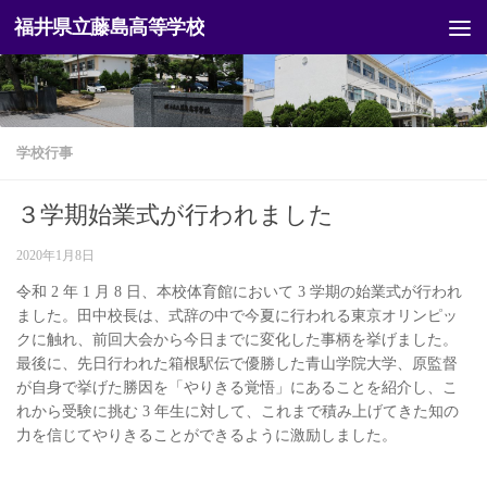
福井県立藤島高等学校
コンテンツへスキップ
学校行事
３学期始業式が行われました
2020年1月8日
令和 2 年 1 月 8 日、本校体育館において 3 学期の始業式が行われ
ました。田中校長は、式辞の中で今夏に行われる東京オリンピッ
クに触れ、前回大会から今日までに変化した事柄を挙げました。
最後に、先日行われた箱根駅伝で優勝した青山学院大学、原監督
が自身で挙げた勝因を「やりきる覚悟」にあることを紹介し、こ
れから受験に挑む 3 年生に対して、これまで積み上げてきた知の
力を信じてやりきることができるように激励しました。