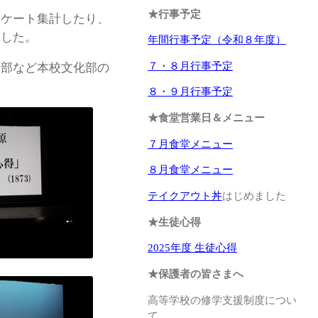
★行事予定
ンケート集計したり、
ました。
年間行事予定（令和８年度）
７・８月行事予定
学部など本校文化部の
８・９月行事予定
★食堂営業日＆メニュー
７月食堂メニュー
８月食堂メニュー
テイクアウト丼
はじめました
★生徒心得
2025年度 生徒心得
★保護者の皆さまへ
高等学校の修学支援制度につい
て