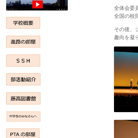
全体会委
全国の校
その後、
趣向を凝