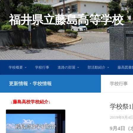
コンテンツへスキップ
福井県立藤島高等学校
学校概要
学校行事
進路の部屋
部活動紹介
藤高図書館
更新情報・学校情報
学校行事
↓藤島高校学校紹介↓
学校祭
2019年9月4
9月4日