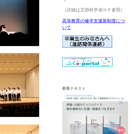
（詳細は文部科学省ＨＰ参照）
高等教育の修学支援新制度につ
いて
教養テキスト