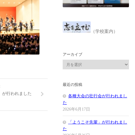
（学校案内）
アーカイブ
ア
ー
カ
イ
最近の投稿
事
ブ
）が行われました
各種大会の壮行会が行われまし
た
2026年6月17日
「ようこそ先輩」が行われまし
た