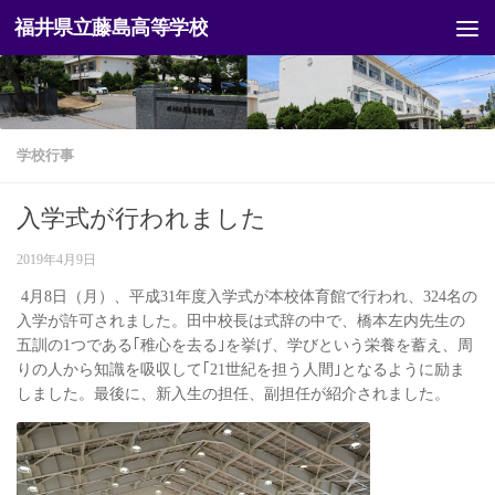
福井県立藤島高等学校
コンテンツへスキップ
学校行事
入学式が行われました
2019年4月9日
4月8日（月）、平成31年度入学式が本校体育館で行われ、324名の
入学が許可されました。田中校長は式辞の中で、橋本左内先生の
五訓の1つである｢稚心を去る｣を挙げ、学びという栄養を蓄え、周
りの人から知識を吸収して｢21世紀を担う人間｣となるように励ま
しました。最後に、新入生の担任、副担任が紹介されました。