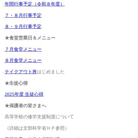
年間行事予定（令和８年度）
７・８月行事予定
８・９月行事予定
★食堂営業日＆メニュー
７月食堂メニュー
８月食堂メニュー
テイクアウト丼
はじめました
★生徒心得
2025年度 生徒心得
★保護者の皆さまへ
高等学校の修学支援制度について
（詳細は文部科学省ＨＰ参照）