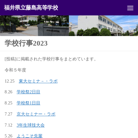
福井県立藤島高等学校
コンテンツへスキップ
学校行事2023
[投稿]に掲載された学校行事をまとめています。
令和５年度
12.25
東大セミナ－・ラボ
8.26
学校祭2日目
8.25
学校祭1日目
7.27
京大セミナー・ラボ
7.12
3年生球技大会
5.26
ようこそ先輩