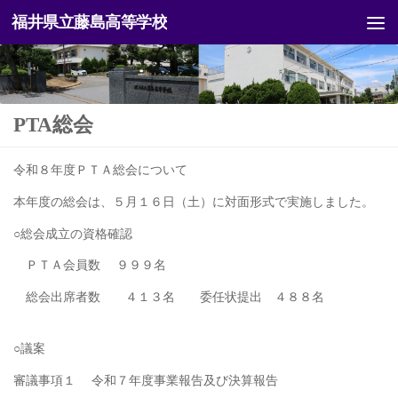
福井県立藤島高等学校
コンテンツへスキップ
PTA総会
令和８年度ＰＴＡ総会について
本年度の総会は、５月１６日（土）に対面形式で実施しました。
○総会成立の資格確認
ＰＴＡ会員数 ９９９名
総会出席者数 ４１３名 委任状提出 ４８８名
○議案
審議事項１ 令和７年度事業報告及び決算報告