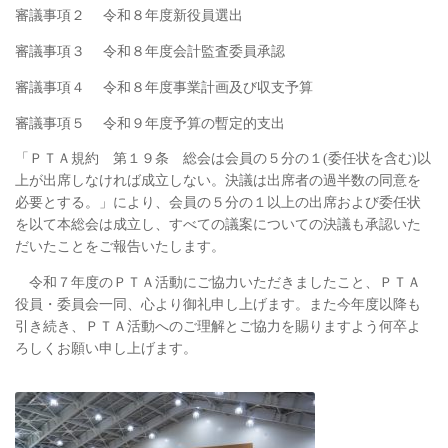
審議事項２ 令和８年度新役員選出
審議事項３ 令和８年度会計監査委員承認
審議事項４ 令和８年度事業計画及び収支予算
審議事項５ 令和９年度予算の暫定的支出
「ＰＴＡ規約 第１９条 総会は会員の５分の１(委任状を含む)以
上が出席しなければ成立しない。決議は出席者の過半数の同意を
必要とする。」により、会員の５分の１以上の出席および委任状
を以て本総会は成立し、すべての議案についての決議も承認いた
だいたことをご報告いたします。
令和７年度のＰＴＡ活動にご協力いただきましたこと、ＰＴＡ
役員・委員会一同、心より御礼申し上げます。また今年度以降も
引き続き、ＰＴＡ活動へのご理解とご協力を賜りますよう何卒よ
ろしくお願い申し上げます。