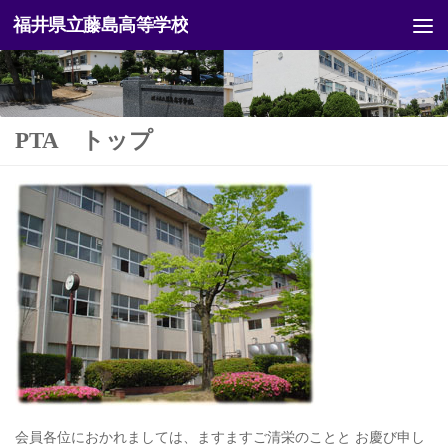
福井県立藤島高等学校
コンテンツへスキップ
PTA トップ
会員各位におかれましては、ますますご清栄のことと お慶び申し