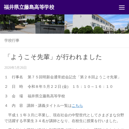
福井県立藤島高等学校
コンテンツへスキップ
学校行事
「ようこそ先輩」が行われました
2026年5月26日
１ 行事名 第７５回明新会通常総会記念「第２８回ようこそ先輩」
２ 日 時 令和８年５月２２日 (金) １５：１０～１６：１０
３ 会 場 福井県立藤島高等学校
４ 内 容 講師・講義タイトル一覧は
こちら
平成１１年３月に卒業し、現在社会の中堅世代としてさまざまな分野
で活躍する卒業生３４名が講師となり、在校生に授業を行いました。