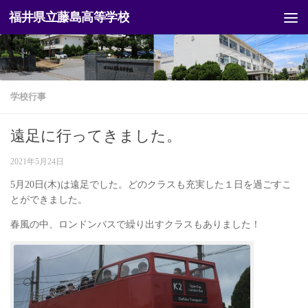
福井県立藤島高等学校
コンテンツへスキップ
学校行事
遠足に行ってきました。
2021年5月24日
5月20日(木)は遠足でした。どのクラスも充実した１日を過ごすこ
とができました。
春風の中、ロンドンバスで繰り出すクラスもありました！